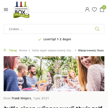
0
Altijd een complete wijnbeleving
Terug
Home
Jullie eigen wijnproeverij thu...
Wijnproeverij thuis
Door
Frank Weijers
, 1 juni 2021