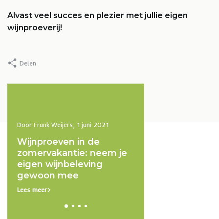
Alvast veel succes en plezier met jullie eigen
wijnproeverij!
Delen
Door Frank Weijers, 1 juni 2021
Door Frank Weijers, 1 juni 2
 de
Wijnproeven in de
Kopke On Ice: de
eet)
zomervakantie: neem je
manier om port te
eigen wijnbeleving
drinken deze zom
gewoon mee
Lees meer
Lees meer