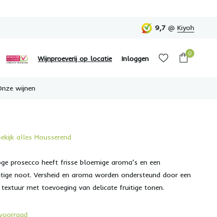
9,7
@
Kiyoh
0
Wijnproeverij op locatie
Inloggen
Onze wijnen
Bekijk alles Mousserend
Account aanmaken
Account aanmaken
ge prosecco heeft frisse bloemige aroma’s en een
tige noot. Versheid en aroma worden ondersteund door een
textuur met toevoeging van delicate fruitige tonen.
voorraad