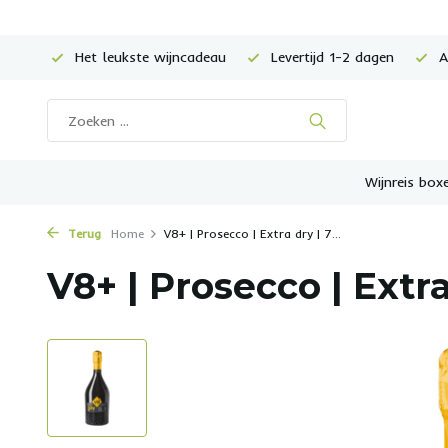
Het leukste wijncadeau
Levertijd 1-2 dagen
Al
Wijnreis box
Terug
Home
V8+ | Prosecco | Extra dry | 7...
V8+ | Prosecco | Extr