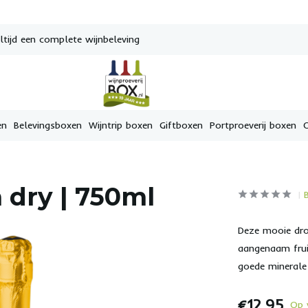
tijd een complete wijnbeleving
en
Belevingsboxen
Wijntrip boxen
Giftboxen
Portproeverij boxen
a dry | 750ml
Deze mooie dro
aangenaam frui
goede minerale 
€12,95
Op 