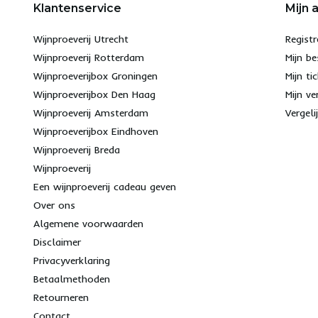
Klantenservice
Mijn 
Wijnproeverij Utrecht
Registr
Wijnproeverij Rotterdam
Mijn be
Wijnproeverijbox Groningen
Mijn ti
Wijnproeverijbox Den Haag
Mijn ve
Wijnproeverij Amsterdam
Vergeli
Wijnproeverijbox Eindhoven
Wijnproeverij Breda
Wijnproeverij
Een wijnproeverij cadeau geven
Over ons
Algemene voorwaarden
Disclaimer
Privacyverklaring
Betaalmethoden
Retourneren
Contact