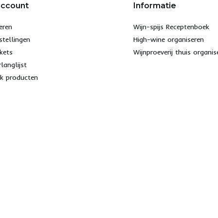
account
Informatie
eren
Wijn-spijs Receptenboek
stellingen
High-wine organiseren
ckets
Wijnproeverij thuis organis
rlanglijst
jk producten