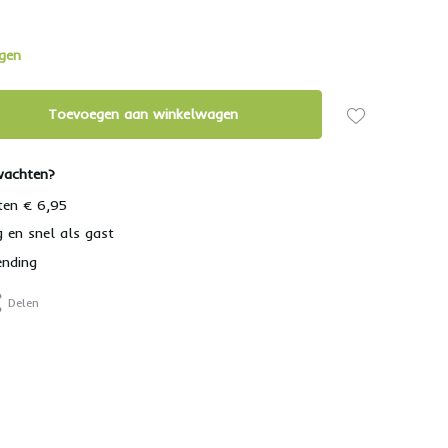
agen
Toevoegen aan winkelwagen
wachten?
ten € 6,95
g en snel als gast
ending
Delen