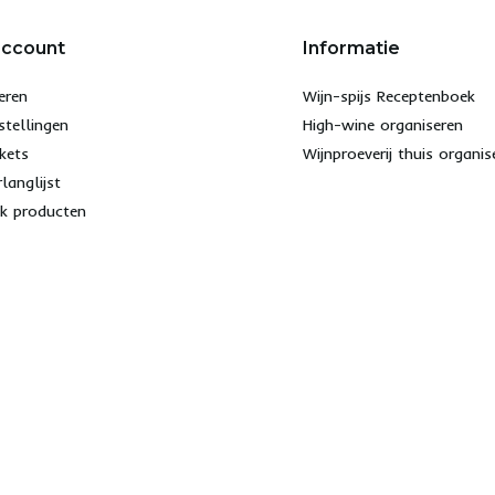
account
Informatie
eren
Wijn-spijs Receptenboek
stellingen
High-wine organiseren
ckets
Wijnproeverij thuis organis
rlanglijst
jk producten