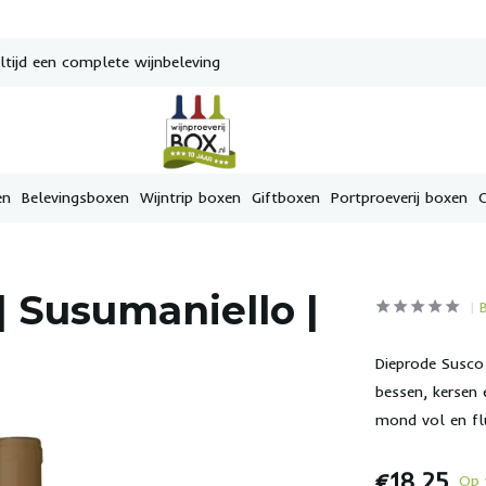
tijd een complete wijnbeleving
en
Belevingsboxen
Wijntrip boxen
Giftboxen
Portproeverij boxen
| Susumaniello |
Dieprode Susco
bessen, kersen 
mond vol en flu
€18,25
Op 