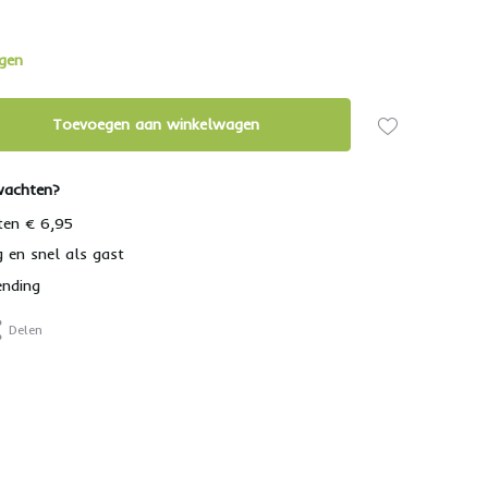
agen
Toevoegen aan winkelwagen
wachten?
ten € 6,95
g en snel als gast
ending
Delen