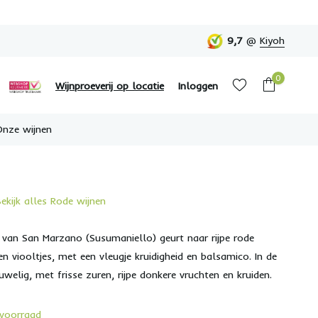
9,7
@
Kiyoh
0
Wijnproeverij op locatie
Inloggen
Onze wijnen
Bekijk alles Rode wijnen
Account aanmaken
Account aanmaken
 van San Marzano (Susumaniello) geurt naar rijpe rode
en viooltjes, met een vleugje kruidigheid en balsamico. In de
welig, met frisse zuren, rijpe donkere vruchten en kruiden.
voorraad