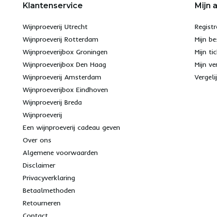
Klantenservice
Mijn 
Wijnproeverij Utrecht
Registr
Wijnproeverij Rotterdam
Mijn be
Wijnproeverijbox Groningen
Mijn ti
Wijnproeverijbox Den Haag
Mijn ve
Wijnproeverij Amsterdam
Vergeli
Wijnproeverijbox Eindhoven
Wijnproeverij Breda
Wijnproeverij
Een wijnproeverij cadeau geven
Over ons
Algemene voorwaarden
Disclaimer
Privacyverklaring
Betaalmethoden
Retourneren
Contact