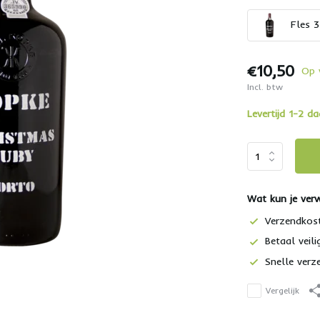
Fles 
€10,50
Op 
Incl. btw
Levertijd 1-2 d
Wat kun je ver
Verzendkos
Betaal veili
Snelle verz
Vergelijk