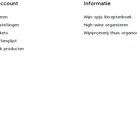
account
Informatie
eren
Wijn-spijs Receptenboek
stellingen
High-wine organiseren
ckets
Wijnproeverij thuis organis
rlanglijst
jk producten