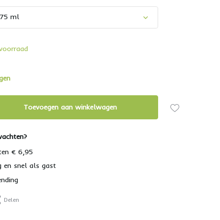
375 ml
voorraad
agen
Toevoegen aan winkelwagen
wachten?
ten € 6,95
g en snel als gast
ending
Delen