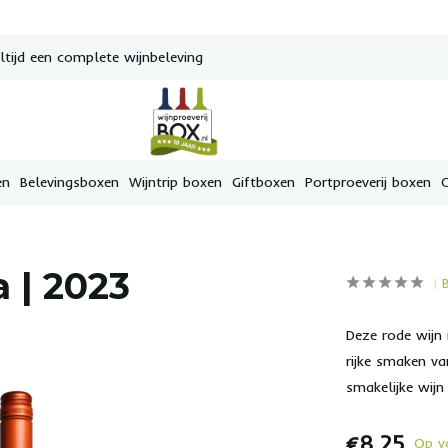
tijd een complete wijnbeleving
en
Belevingsboxen
Wijntrip boxen
Giftboxen
Portproeverij boxen
 | 2023
Deze rode wijn 
rijke smaken va
smakelijke wijn
€8,25
Op v