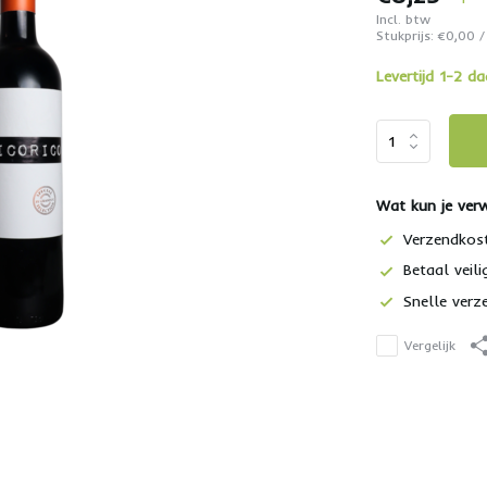
Incl. btw
Stukprijs:
€0,00
/
Levertijd 1-2 d
Wat kun je ver
Verzendkos
Betaal veili
Snelle verz
Vergelijk