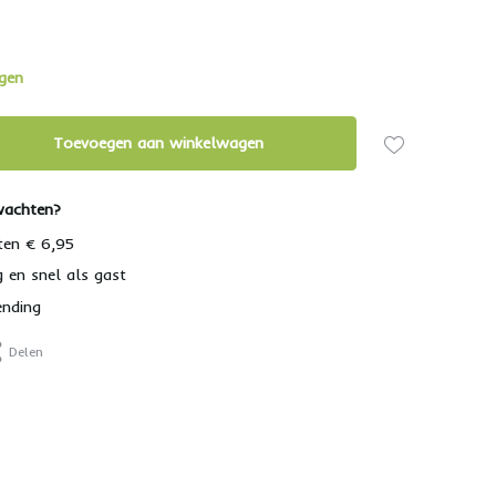
agen
Toevoegen aan winkelwagen
wachten?
ten € 6,95
g en snel als gast
ending
Delen