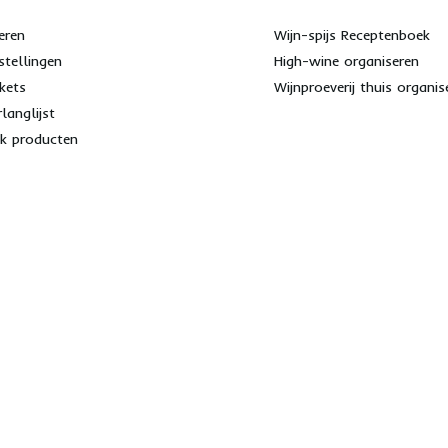
eren
Wijn-spijs Receptenboek
stellingen
High-wine organiseren
ckets
Wijnproeverij thuis organis
rlanglijst
jk producten