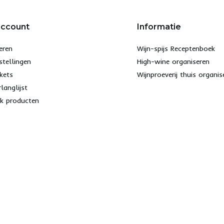
account
Informatie
eren
Wijn-spijs Receptenboek
stellingen
High-wine organiseren
ckets
Wijnproeverij thuis organis
rlanglijst
jk producten