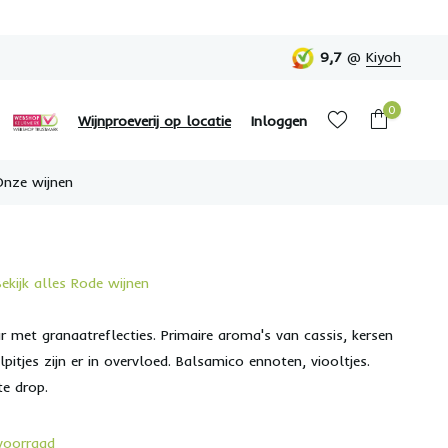
9,7
@
Kiyoh
0
Wijnproeverij op locatie
Inloggen
Onze wijnen
Bekijk alles Rode wijnen
Account aanmaken
Account aanmaken
r met granaatreflecties. Primaire aroma's van cassis, kersen
pitjes zijn er in overvloed. Balsamico ennoten, viooltjes.
e drop.
voorraad