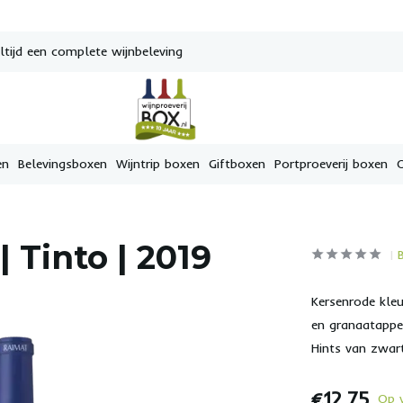
tijd een complete wijnbeleving
en
Belevingsboxen
Wijntrip boxen
Giftboxen
Portproeverij boxen
 Tinto | 2019
Kersenrode kleu
en granaatappel
Hints van zwart
€12,75
Op 