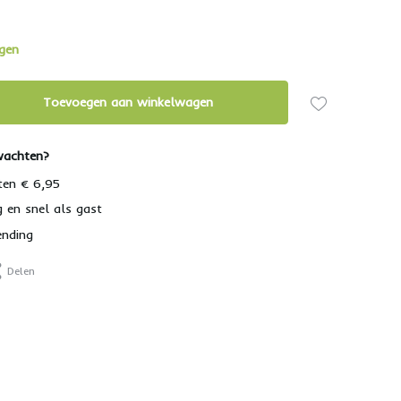
agen
Toevoegen aan winkelwagen
wachten?
ten € 6,95
g en snel als gast
ending
Delen