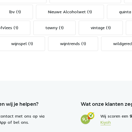
lbv
(1)
Nieuwe Alcoholwet
(1)
quinta
ofvlees
(1)
tawny
(1)
vintage
(1)
wijnspel
(1)
wijntrends
(1)
wildgere
n wij je helpen?
Wat onze klanten z
ontact met ons op via
Wij scoren een
9
9,7
pp of bel ons.
Kiyoh