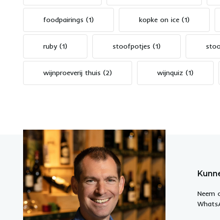
foodpairings
(1)
kopke on ice
(1)
ruby
(1)
stoofpotjes
(1)
sto
wijnproeverij thuis
(2)
wijnquiz
(1)
Kunne
Neem c
WhatsA