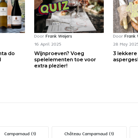
Door
Frank Weijers
Door
Frank 
16 April 2025
28 May 202
nta do
Wijnproeven? Voeg
3 lekkere
l
spelelementen toe voor
asperges
extra plezier!
Camparnaud
(1)
Château Camparnaud
(1)