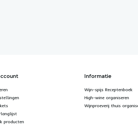
account
Informatie
eren
Wijn-spijs Receptenboek
stellingen
High-wine organiseren
ckets
Wijnproeverij thuis organis
rlanglijst
jk producten