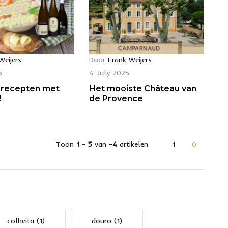
Weijers
Door
Frank Weijers
5
4 July 2025
 recepten met
Het mooiste Château van
!
de Provence
Toon
1
-
5
van
-4
artikelen
1
0
colheita
(1)
douro
(1)